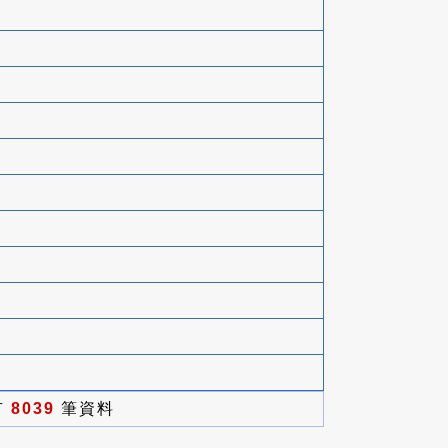
有
8039
筆資料