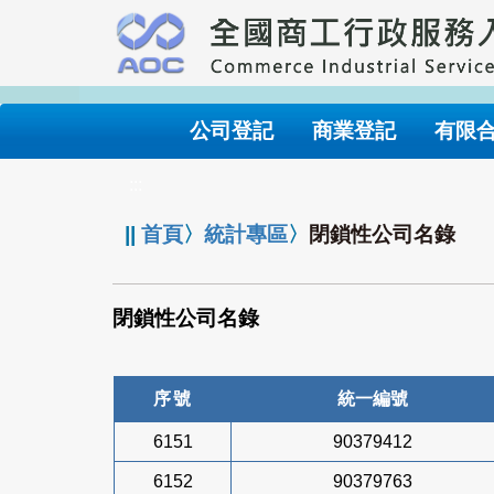
跳
到
主
要
內
公司登記
商業登記
有限
容
:::
||
首頁
〉
統計專區
〉
閉鎖性公司名錄
閉鎖性公司名錄
序號
統一編號
6151
90379412
6152
90379763