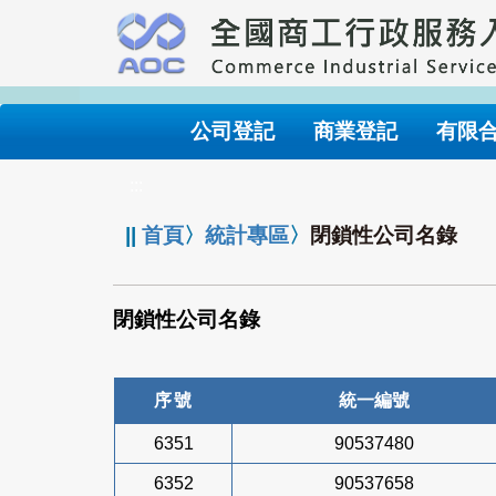
跳
到
主
要
內
公司登記
商業登記
有限
容
:::
||
首頁
〉
統計專區
〉
閉鎖性公司名錄
閉鎖性公司名錄
序號
統一編號
6351
90537480
6352
90537658