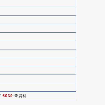
有
8039
筆資料