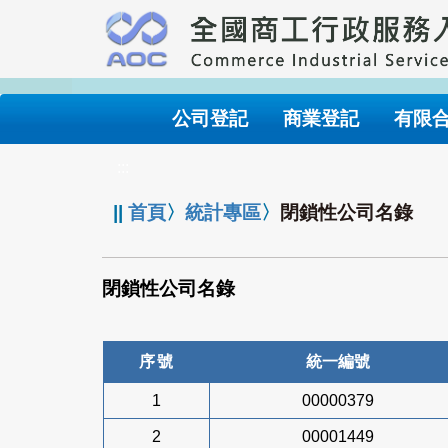
跳
到
主
要
內
公司登記
商業登記
有限
容
:::
||
首頁
〉
統計專區
〉
閉鎖性公司名錄
閉鎖性公司名錄
序號
統一編號
1
00000379
2
00001449