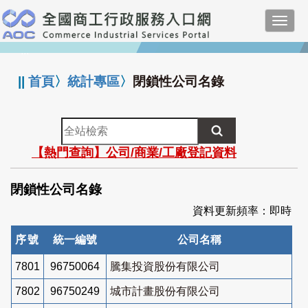
跳
Toggl
到
navig
主
:::
要
內
||
首頁
〉
統計專區
〉
閉鎖性公司名錄
容
全
站
【熱門查詢】公司/商業/工廠登記資料
檢
索
閉鎖性公司名錄
資料更新頻率：即時
序號
統一編號
公司名稱
7801
96750064
騰集投資股份有限公司
7802
96750249
城市計畫股份有限公司