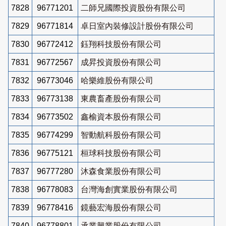
7828
96771201
二師兄國際投資股份有限公司
7829
96771814
卓日室內裝修設計股份有限公司
7830
96772412
鈺翔科技股份有限公司
7831
96772567
成昇投資股份有限公司
7832
96773046
哈樂維股份有限公司
7833
96773138
東農畜產股份有限公司
7834
96773502
鑫榆資本股份有限公司
7835
96774299
智動航科股份有限公司
7836
96775121
桓球科技股份有限公司
7837
96777280
沐森食業股份有限公司
7838
96778083
台灣海創實業股份有限公司
7839
96778416
鏡藝宏海股份有限公司
7840
96778801
承業興業股份有限公司