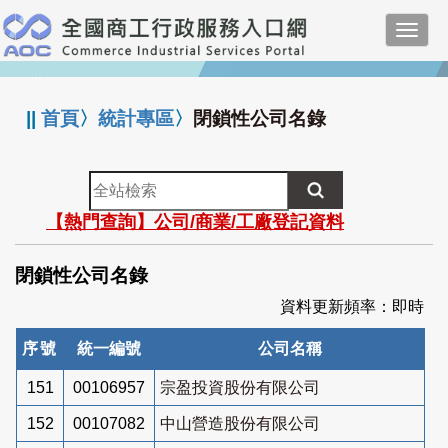
跳
Toggl
到
navig
主
:::
要
內
||
首頁
〉
統計專區
〉
閉鎖性公司名錄
容
全
站
【熱門查詢】公司/商業/工廠登記資料
檢
索
閉鎖性公司名錄
資料更新頻率：即時
序號
統一編號
公司名稱
151
00106957
宗盈投資股份有限公司
152
00107082
中山營造股份有限公司