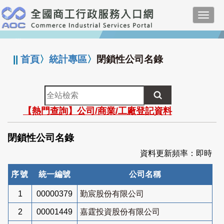
跳
Toggl
到
navig
主
:::
要
內
||
首頁
〉
統計專區
〉
閉鎖性公司名錄
容
全
站
【熱門查詢】公司/商業/工廠登記資料
檢
索
閉鎖性公司名錄
資料更新頻率：即時
序號
統一編號
公司名稱
1
00000379
勤宸股份有限公司
2
00001449
嘉霆投資股份有限公司