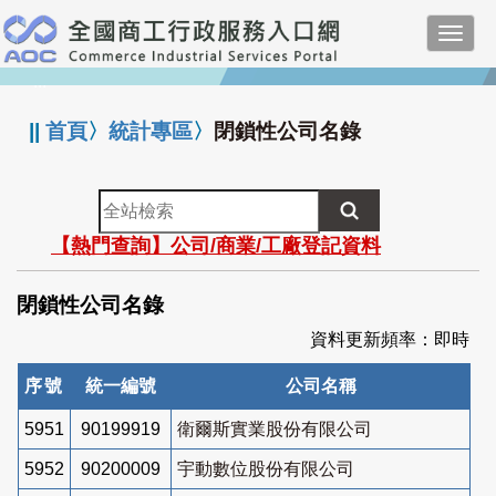
跳
Toggl
到
navig
主
:::
要
內
||
首頁
〉
統計專區
〉
閉鎖性公司名錄
容
全
站
【熱門查詢】公司/商業/工廠登記資料
檢
索
閉鎖性公司名錄
資料更新頻率：即時
序號
統一編號
公司名稱
5951
90199919
衛爾斯實業股份有限公司
5952
90200009
宇動數位股份有限公司