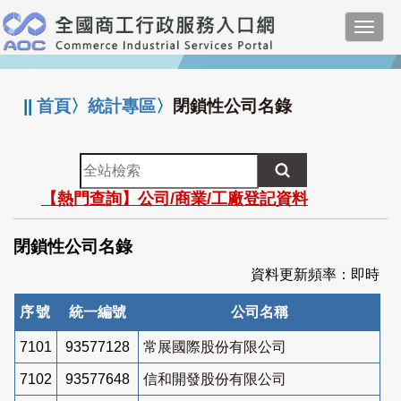
跳
Toggl
到
navig
主
:::
要
內
||
首頁
〉
統計專區
〉
閉鎖性公司名錄
容
全
站
【熱門查詢】公司/商業/工廠登記資料
檢
索
閉鎖性公司名錄
資料更新頻率：即時
序號
統一編號
公司名稱
7101
93577128
常展國際股份有限公司
7102
93577648
信和開發股份有限公司