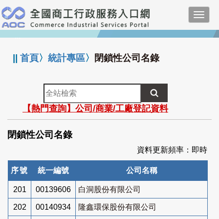
跳
Toggl
到
navig
主
:::
要
內
||
首頁
〉
統計專區
〉
閉鎖性公司名錄
容
全
站
【熱門查詢】公司/商業/工廠登記資料
檢
索
閉鎖性公司名錄
資料更新頻率：即時
序號
統一編號
公司名稱
201
00139606
白洞股份有限公司
202
00140934
隆鑫環保股份有限公司