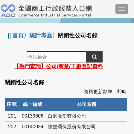
跳
Toggl
到
navig
主
:::
要
內
||
首頁
〉
統計專區
〉
閉鎖性公司名錄
容
全
站
【熱門查詢】公司/商業/工廠登記資料
檢
索
閉鎖性公司名錄
資料更新頻率：即時
序號
統一編號
公司名稱
201
00139606
白洞股份有限公司
202
00140934
隆鑫環保股份有限公司