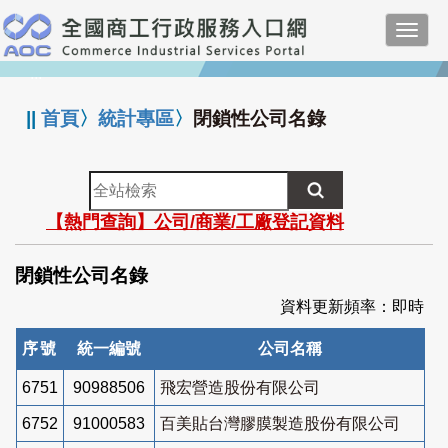
跳
Toggl
到
navig
主
:::
要
內
||
首頁
〉
統計專區
〉
閉鎖性公司名錄
容
全
站
【熱門查詢】公司/商業/工廠登記資料
檢
索
閉鎖性公司名錄
資料更新頻率：即時
序號
統一編號
公司名稱
6751
90988506
飛宏營造股份有限公司
6752
91000583
百美貼台灣膠膜製造股份有限公司