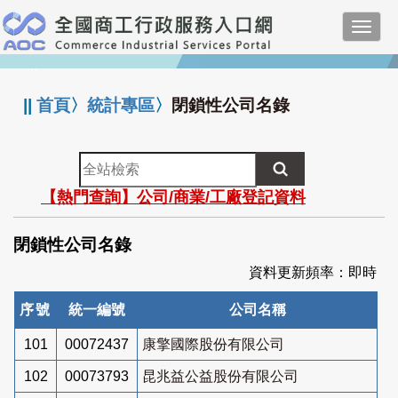
跳
Toggl
到
navig
主
:::
要
內
||
首頁
〉
統計專區
〉
閉鎖性公司名錄
容
全
站
【熱門查詢】公司/商業/工廠登記資料
檢
索
閉鎖性公司名錄
資料更新頻率：即時
序號
統一編號
公司名稱
101
00072437
康擎國際股份有限公司
102
00073793
昆兆益公益股份有限公司