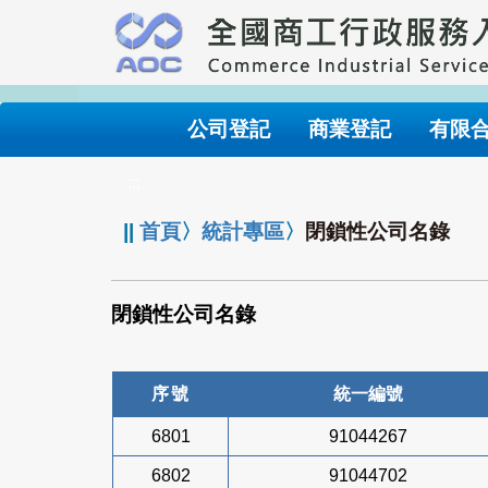
跳
到
主
要
內
公司登記
商業登記
有限
容
:::
||
首頁
〉
統計專區
〉
閉鎖性公司名錄
閉鎖性公司名錄
序號
統一編號
6801
91044267
6802
91044702