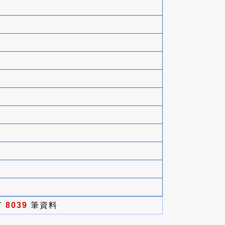
有
8039
筆資料