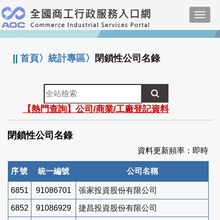
跳
Toggl
到
navig
主
:::
要
內
||
首頁
〉
統計專區
〉
閉鎖性公司名錄
容
全
站
【熱門查詢】公司/商業/工廠登記資料
檢
索
閉鎖性公司名錄
資料更新頻率：即時
序號
統一編號
公司名稱
6851
91086701
張家投資股份有限公司
6852
91086929
捷昌投資股份有限公司