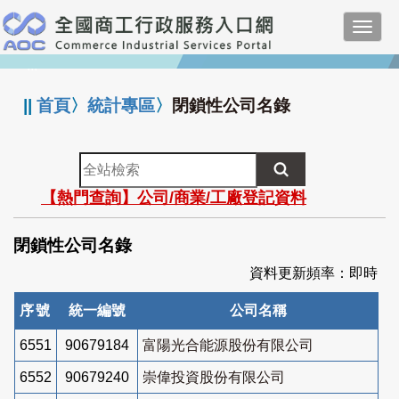
跳
Toggl
到
navig
主
:::
要
內
||
首頁
〉
統計專區
〉
閉鎖性公司名錄
容
全
站
【熱門查詢】公司/商業/工廠登記資料
檢
索
閉鎖性公司名錄
資料更新頻率：即時
序號
統一編號
公司名稱
6551
90679184
富陽光合能源股份有限公司
6552
90679240
崇偉投資股份有限公司