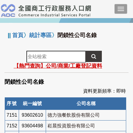
跳
Toggl
到
navig
主
:::
要
內
||
首頁
〉
統計專區
〉
閉鎖性公司名錄
容
全
站
【熱門查詢】公司/商業/工廠登記資料
檢
索
閉鎖性公司名錄
資料更新頻率：即時
序號
統一編號
公司名稱
7151
93602610
德力強餐飲股份有限公司
7152
93604498
崧晨投資股份有限公司