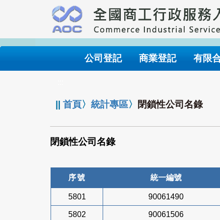
跳
到
主
要
內
公司登記
商業登記
有限
容
:::
||
首頁
〉
統計專區
〉
閉鎖性公司名錄
閉鎖性公司名錄
序號
統一編號
5801
90061490
5802
90061506