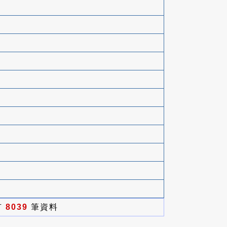
有
8039
筆資料