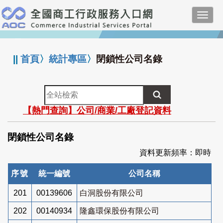
跳
Toggl
到
navig
主
:::
要
內
||
首頁
〉
統計專區
〉
閉鎖性公司名錄
容
全
站
【熱門查詢】公司/商業/工廠登記資料
檢
索
閉鎖性公司名錄
資料更新頻率：即時
序號
統一編號
公司名稱
201
00139606
白洞股份有限公司
202
00140934
隆鑫環保股份有限公司