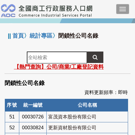
跳
Toggl
到
navig
主
:::
要
內
||
首頁
〉
統計專區
〉
閉鎖性公司名錄
容
全
站
【熱門查詢】公司/商業/工廠登記資料
檢
索
閉鎖性公司名錄
資料更新頻率：即時
序號
統一編號
公司名稱
51
00030726
富茂資本股份有限公司
52
00030824
更新資材股份有限公司