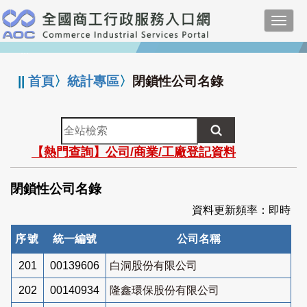
跳
Toggl
到
navig
主
:::
要
內
||
首頁
〉
統計專區
〉
閉鎖性公司名錄
容
全
站
【熱門查詢】公司/商業/工廠登記資料
檢
索
閉鎖性公司名錄
資料更新頻率：即時
序號
統一編號
公司名稱
201
00139606
白洞股份有限公司
202
00140934
隆鑫環保股份有限公司