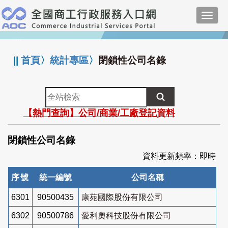
跳
Toggl
到
navig
主
:::
要
內
||
首頁
〉
統計專區
〉
閉鎖性公司名錄
容
全
站
【熱門查詢】公司/商業/工廠登記資料
檢
索
閉鎖性公司名錄
資料更新頻率：即時
序號
統一編號
公司名稱
6301
90500435
康苑國際股份有限公司
6302
90500786
愛利奧科技股份有限公司