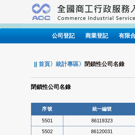
跳
到
主
要
內
公司登記
商業登記
有限
容
:::
||
首頁
〉
統計專區
〉
閉鎖性公司名錄
閉鎖性公司名錄
序號
統一編號
5501
86119323
5502
86120031