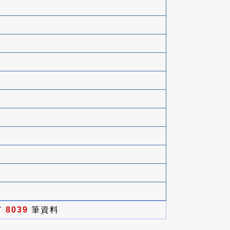
有
8039
筆資料