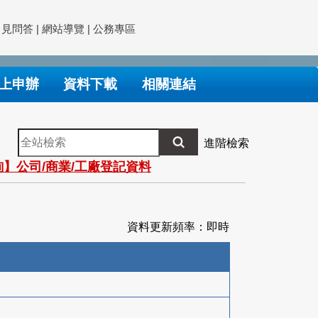
常見問答
|
網站導覽
|
公務專區
上申辦
資料下載
相關連結
全
進階檢索
站
】公司/商業/工廠登記資料
檢
索
資料更新頻率：即時