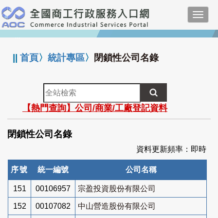
跳
Toggl
到
navig
主
:::
要
內
||
首頁
〉
統計專區
〉
閉鎖性公司名錄
容
全
站
【熱門查詢】公司/商業/工廠登記資料
檢
索
閉鎖性公司名錄
資料更新頻率：即時
序號
統一編號
公司名稱
151
00106957
宗盈投資股份有限公司
152
00107082
中山營造股份有限公司