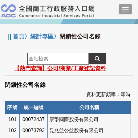
跳
Toggl
到
navig
主
:::
要
內
||
首頁
〉
統計專區
〉
閉鎖性公司名錄
容
全
站
【熱門查詢】公司/商業/工廠登記資料
檢
索
閉鎖性公司名錄
資料更新頻率：即時
序號
統一編號
公司名稱
101
00072437
康擎國際股份有限公司
102
00073793
昆兆益公益股份有限公司