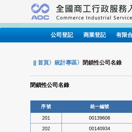
跳
到
主
要
內
公司登記
商業登記
有限
容
:::
||
首頁
〉
統計專區
〉
閉鎖性公司名錄
閉鎖性公司名錄
序號
統一編號
201
00139606
202
00140934