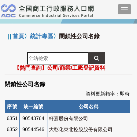
跳
Toggl
到
navig
主
:::
要
內
||
首頁
〉
統計專區
〉
閉鎖性公司名錄
容
全
站
【熱門查詢】公司/商業/工廠登記資料
檢
索
閉鎖性公司名錄
資料更新頻率：即時
序號
統一編號
公司名稱
6351
90543764
軒嘉股份有限公司
6352
90544546
大彰化東北控股股份有限公司