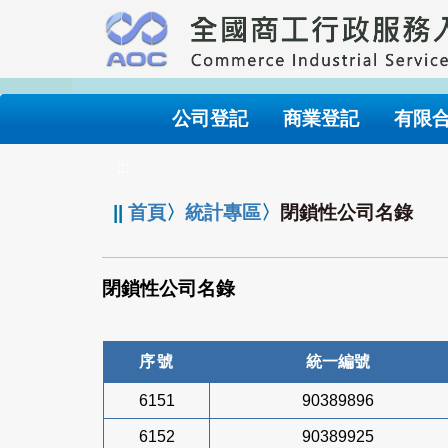
跳
到
主
要
內
公司登記
商業登記
有限
容
:::
||
首頁
〉
統計專區
〉
閉鎖性公司名錄
閉鎖性公司名錄
序號
統一編號
6151
90389896
6152
90389925