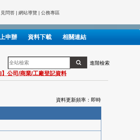
常見問答
|
網站導覽
|
公務專區
上申辦
資料下載
相關連結
全
進階檢索
站
】公司/商業/工廠登記資料
檢
索
資料更新頻率：即時