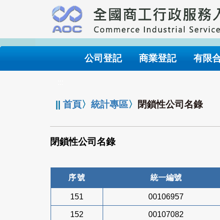
跳
到
主
要
內
公司登記
商業登記
有限
容
:::
||
首頁
〉
統計專區
〉
閉鎖性公司名錄
閉鎖性公司名錄
序號
統一編號
151
00106957
152
00107082