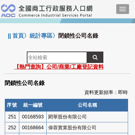
跳
Toggl
到
navig
主
:::
要
內
||
首頁
〉
統計專區
〉
閉鎖性公司名錄
容
全
站
【熱門查詢】公司/商業/工廠登記資料
檢
索
閉鎖性公司名錄
資料更新頻率：即時
序號
統一編號
公司名稱
251
00168593
閎華股份有限公司
252
00168664
偉蓉實業股份有限公司