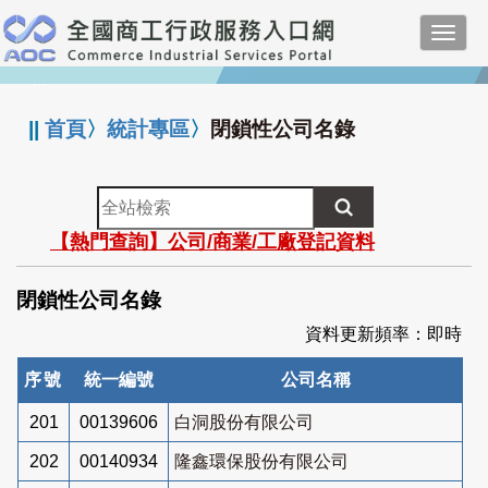
跳
Toggl
到
navig
主
:::
要
內
||
首頁
〉
統計專區
〉
閉鎖性公司名錄
容
全
站
【熱門查詢】公司/商業/工廠登記資料
檢
索
閉鎖性公司名錄
資料更新頻率：即時
序號
統一編號
公司名稱
201
00139606
白洞股份有限公司
202
00140934
隆鑫環保股份有限公司