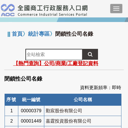
跳
Toggl
到
navig
主
:::
要
內
||
首頁
〉
統計專區
〉
閉鎖性公司名錄
容
全
站
【熱門查詢】公司/商業/工廠登記資料
檢
索
閉鎖性公司名錄
資料更新頻率：即時
序號
統一編號
公司名稱
1
00000379
勤宸股份有限公司
2
00001449
嘉霆投資股份有限公司