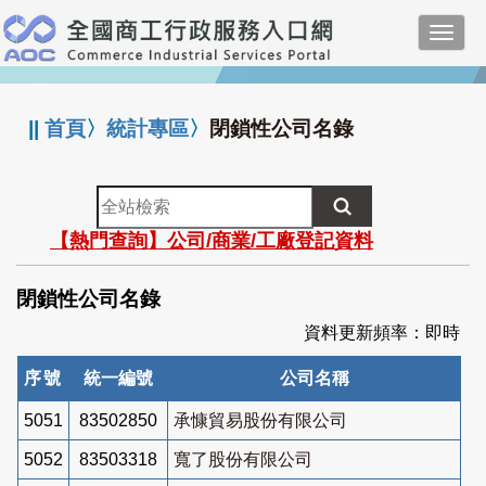
跳
Toggl
到
navig
主
:::
要
內
||
首頁
〉
統計專區
〉
閉鎖性公司名錄
容
全
站
【熱門查詢】公司/商業/工廠登記資料
檢
索
閉鎖性公司名錄
資料更新頻率：即時
序號
統一編號
公司名稱
5051
83502850
承慷貿易股份有限公司
5052
83503318
寬了股份有限公司