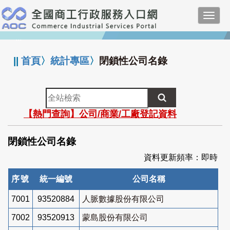
跳
Toggl
到
navig
主
:::
要
內
||
首頁
〉
統計專區
〉
閉鎖性公司名錄
容
全
站
【熱門查詢】公司/商業/工廠登記資料
檢
索
閉鎖性公司名錄
資料更新頻率：即時
序號
統一編號
公司名稱
7001
93520884
人脈數據股份有限公司
7002
93520913
蒙島股份有限公司