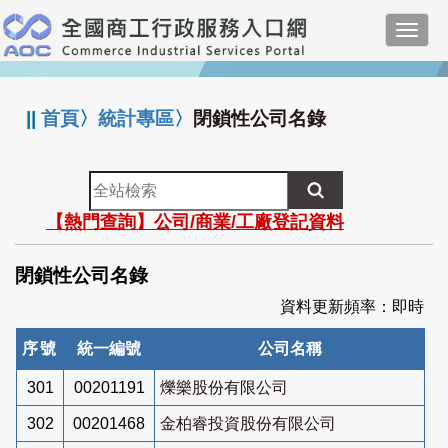
跳
Toggl
到
navig
主
:::
要
內
||
首頁
〉
統計專區
〉
閉鎖性公司名錄
容
全
站
【熱門查詢】公司/商業/工廠登記資料
檢
索
閉鎖性公司名錄
資料更新頻率：即時
序號
統一編號
公司名稱
301
00201191
爍樂股份有限公司
302
00201468
金柏睿投資股份有限公司