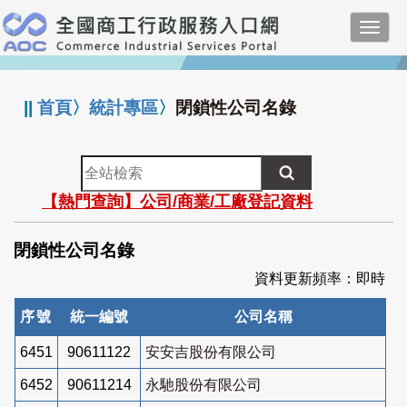
跳
Toggl
到
navig
主
:::
要
內
||
首頁
〉
統計專區
〉
閉鎖性公司名錄
容
全
站
【熱門查詢】公司/商業/工廠登記資料
檢
索
閉鎖性公司名錄
資料更新頻率：即時
序號
統一編號
公司名稱
6451
90611122
安安吉股份有限公司
6452
90611214
永馳股份有限公司