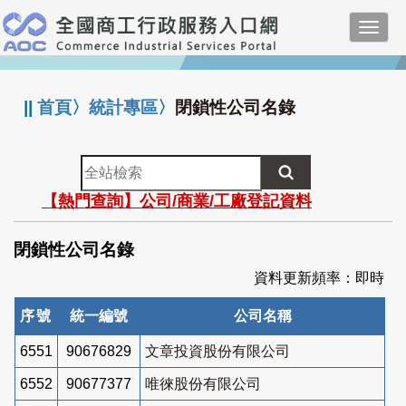
跳
Toggl
到
navig
主
:::
要
內
||
首頁
〉
統計專區
〉
閉鎖性公司名錄
容
全
站
【熱門查詢】公司/商業/工廠登記資料
檢
索
閉鎖性公司名錄
資料更新頻率：即時
序號
統一編號
公司名稱
6551
90676829
文章投資股份有限公司
6552
90677377
唯徠股份有限公司