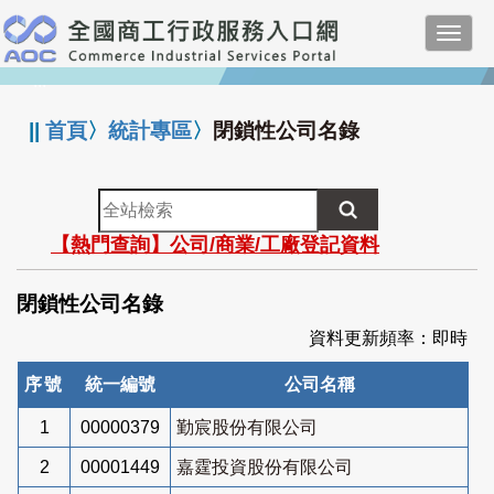
跳
Toggl
到
navig
主
:::
要
內
||
首頁
〉
統計專區
〉
閉鎖性公司名錄
容
全
站
【熱門查詢】公司/商業/工廠登記資料
檢
索
閉鎖性公司名錄
資料更新頻率：即時
序號
統一編號
公司名稱
1
00000379
勤宸股份有限公司
2
00001449
嘉霆投資股份有限公司