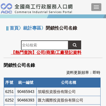
跳
Toggl
到
navig
主
:::
要
內
||
首頁
〉
統計專區
〉
閉鎖性公司名錄
容
全
站
【熱門查詢】公司/商業/工廠登記資料
檢
索
閉鎖性公司名錄
資料更新頻率：即時
序號
統一編號
公司名稱
6251
90465943
筑暘投資股份有限公司
6252
90466393
匯力國際投資股份有限公司