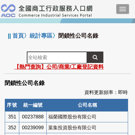
跳
Toggl
到
navig
主
:::
要
內
||
首頁
〉
統計專區
〉
閉鎖性公司名錄
容
全
站
【熱門查詢】公司/商業/工廠登記資料
檢
索
閉鎖性公司名錄
資料更新頻率：即時
序號
統一編號
公司名稱
351
00237888
福榮國際股份有限公司
352
00239099
葉集投資股份有限公司