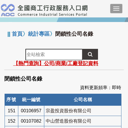
跳
Toggl
到
navig
主
:::
要
內
||
首頁
〉
統計專區
〉
閉鎖性公司名錄
容
全
站
【熱門查詢】公司/商業/工廠登記資料
檢
索
閉鎖性公司名錄
資料更新頻率：即時
序號
統一編號
公司名稱
151
00106957
宗盈投資股份有限公司
152
00107082
中山營造股份有限公司