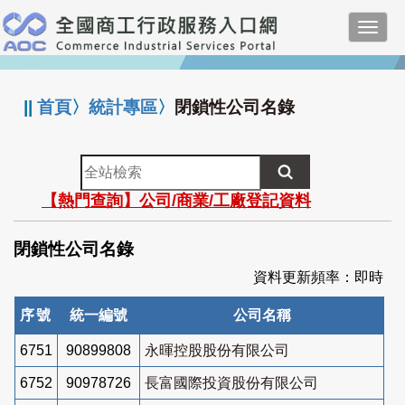
跳
Toggl
到
navig
主
:::
要
內
||
首頁
〉
統計專區
〉
閉鎖性公司名錄
容
全
站
【熱門查詢】公司/商業/工廠登記資料
檢
索
閉鎖性公司名錄
資料更新頻率：即時
序號
統一編號
公司名稱
6751
90899808
永暉控股股份有限公司
6752
90978726
長富國際投資股份有限公司