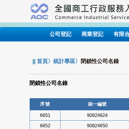
跳
到
主
要
內
公司登記
商業登記
有限
容
:::
||
首頁
〉
統計專區
〉
閉鎖性公司名錄
閉鎖性公司名錄
序號
統一編號
6651
90824624
6652
90824650