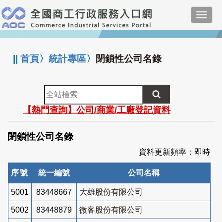
跳
Toggl
到
navig
主
:::
要
內
||
首頁
〉
統計專區
〉
閉鎖性公司名錄
容
全
站
【熱門查詢】公司/商業/工廠登記資料
檢
索
閉鎖性公司名錄
資料更新頻率：即時
序號
統一編號
公司名稱
5001
83448667
大雄股份有限公司
5002
83448879
微客股份有限公司