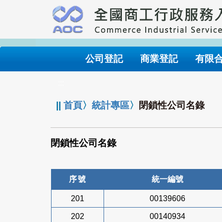
跳
到
主
要
內
公司登記
商業登記
有限
容
:::
||
首頁
〉
統計專區
〉
閉鎖性公司名錄
閉鎖性公司名錄
序號
統一編號
201
00139606
202
00140934