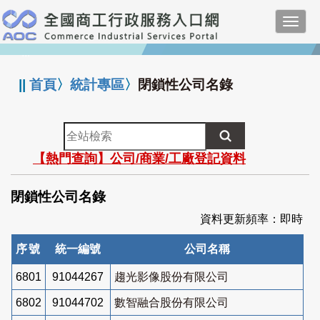
跳
Toggl
到
navig
主
:::
要
內
||
首頁
〉
統計專區
〉
閉鎖性公司名錄
容
全
站
【熱門查詢】公司/商業/工廠登記資料
檢
索
閉鎖性公司名錄
資料更新頻率：即時
序號
統一編號
公司名稱
6801
91044267
趨光影像股份有限公司
6802
91044702
數智融合股份有限公司