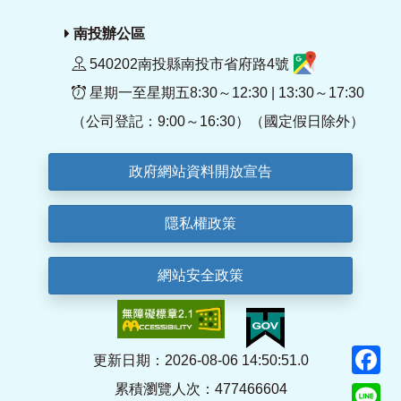
南投辦公區
540202南投縣南投市省府路4號
星期一至星期五8:30～12:30 | 13:30～17:30
（公司登記：9:00～16:30）（國定假日除外）
政府網站資料開放宣告
隱私權政策
網站安全政策
F
更新日期：2026-08-06 14:50:51.0
累積瀏覽人次：477466604
Li