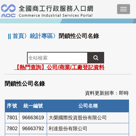
跳
Toggl
到
navig
主
:::
要
內
||
首頁
〉
統計專區
〉
閉鎖性公司名錄
容
全
站
【熱門查詢】公司/商業/工廠登記資料
檢
索
閉鎖性公司名錄
資料更新頻率：即時
序號
統一編號
公司名稱
7801
96663619
大榮國際投資股份有限公司
7802
96663792
利達股份有限公司