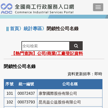
跳
Toggl
到
navig
主
:::
要
內
||
首頁
〉
統計專區
〉
閉鎖性公司名錄
容
全
站
【熱門查詢】公司/商業/工廠登記資料
檢
索
閉鎖性公司名錄
資料更新頻率：即時
序號
統一編號
公司名稱
101
00072437
康擎國際股份有限公司
102
00073793
昆兆益公益股份有限公司