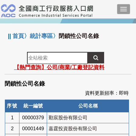
跳
Toggl
到
navig
主
:::
要
內
||
首頁
〉
統計專區
〉
閉鎖性公司名錄
容
全
站
【熱門查詢】公司/商業/工廠登記資料
檢
索
閉鎖性公司名錄
資料更新頻率：即時
序號
統一編號
公司名稱
1
00000379
勤宸股份有限公司
2
00001449
嘉霆投資股份有限公司