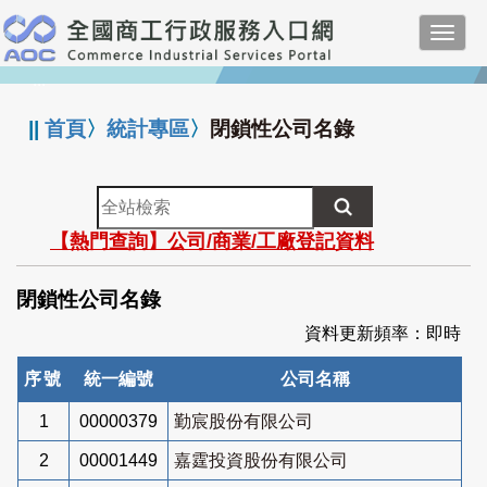
跳
Toggl
到
navig
主
:::
要
內
||
首頁
〉
統計專區
〉
閉鎖性公司名錄
容
全
站
【熱門查詢】公司/商業/工廠登記資料
檢
索
閉鎖性公司名錄
資料更新頻率：即時
序號
統一編號
公司名稱
1
00000379
勤宸股份有限公司
2
00001449
嘉霆投資股份有限公司