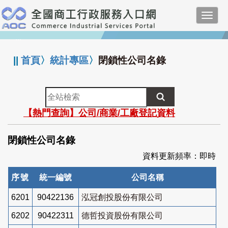
跳
Toggl
到
navig
主
:::
要
內
||
首頁
〉
統計專區
〉
閉鎖性公司名錄
容
全
站
【熱門查詢】公司/商業/工廠登記資料
檢
索
閉鎖性公司名錄
資料更新頻率：即時
序號
統一編號
公司名稱
6201
90422136
泓冠創投股份有限公司
6202
90422311
德哲投資股份有限公司